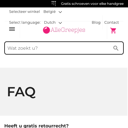
Gratis schroeven voor elke handgreep
Selecteer winkel
België
Select language:
Dutch
Blog
Contact
dehaze
Winkelw
shopping_cart
search
FAQ
Heeft u gratis retourrecht?