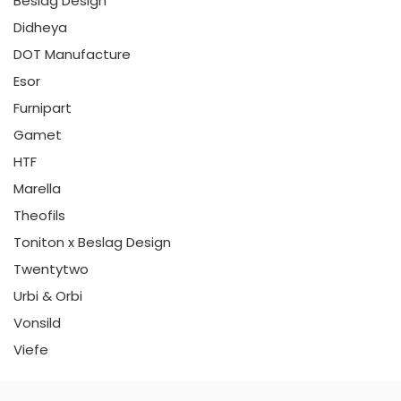
Beslag Design
Didheya
DOT Manufacture
Esor
Furnipart
Gamet
HTF
Marella
Theofils
Toniton x Beslag Design
Twentytwo
Urbi & Orbi
Vonsild
Viefe