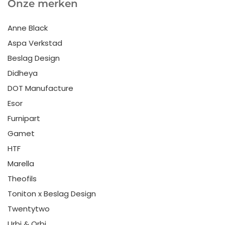
Onze merken
Anne Black
Aspa Verkstad
Beslag Design
Didheya
DOT Manufacture
Esor
Furnipart
Gamet
HTF
Marella
Theofils
Toniton x Beslag Design
Twentytwo
Urbi & Orbi