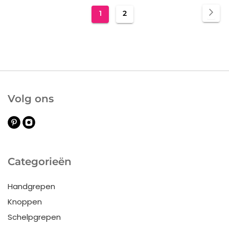
Pagina
Pag
Vol
U
Pagina
1
2
lees
momenteel
pagina
Volg ons
Categorieën
Handgrepen
Knoppen
Schelpgrepen