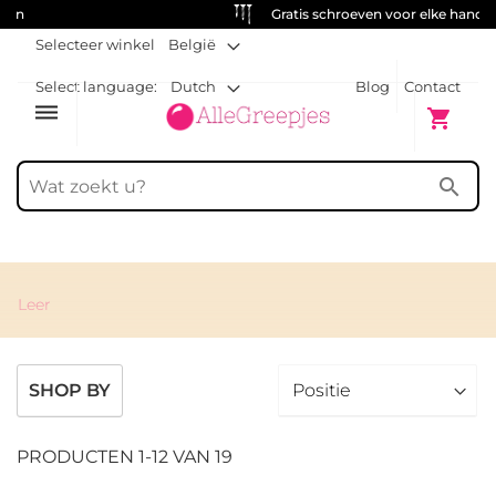
Gratis schroeven voor elke handgreep
Selecteer winkel
België
Select language:
Dutch
Blog
Contact
dehaze
Winkelw
shopping_cart
search
Leer
SHOP BY
PRODUCTEN
1
-
12
VAN
19