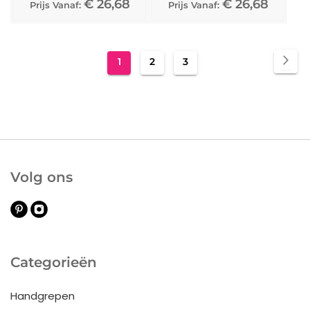
€ 26,68
€ 26,68
Prijs Vanaf:
Prijs Vanaf:
Pagina
Pag
Vol
U
Pagina
Pagina
1
2
3
lees
momenteel
pagina
Volg ons
Categorieën
Handgrepen