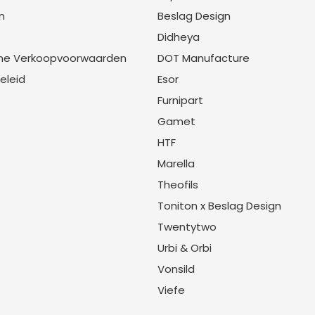
n
Beslag Design
Didheya
ne Verkoopvoorwaarden
DOT Manufacture
eleid
Esor
Furnipart
Gamet
HTF
Marella
Theofils
Toniton x Beslag Design
Twentytwo
Urbi & Orbi
Vonsild
Viefe