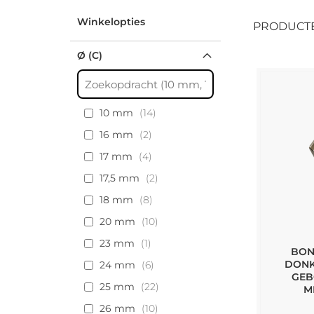
Winkelopties
PRODUCT
Ø (C)
10 mm
14
16 mm
2
17 mm
4
17,5 mm
2
18 mm
8
20 mm
10
23 mm
1
BON
DONK
24 mm
6
GEB
25 mm
22
M
26 mm
10