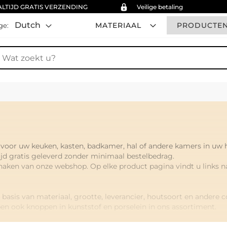
ALTIJD GRATIS VERZENDING
Veilige betaling
Dutch
MATERIAAL
PRODUCTE
ge:
oek
voor uw keuken, kasten, badkamer, hal of andere kamers in uw 
ijd gratis geleverd zonder minimaal bestelbedrag.
en van onze webshop. Op elke product pagina vindt u links naa
 basis van materiaal, grootte, leverancier, houtsoort en ander
ben ook knoppen in kunststof en porselein in ons assortiment.