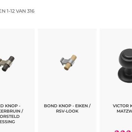
EN
1
-
12
VAN
316
D KNOP -
BOND KNOP - EIKEN /
VICTOR 
ERBRUIN /
RSV-LOOK
MATZ
ORSTELD
ESSING
Waarder