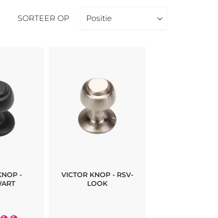
SORTEER OP
KNOP -
VICTOR KNOP - RSV-
WART
LOOK
ing: