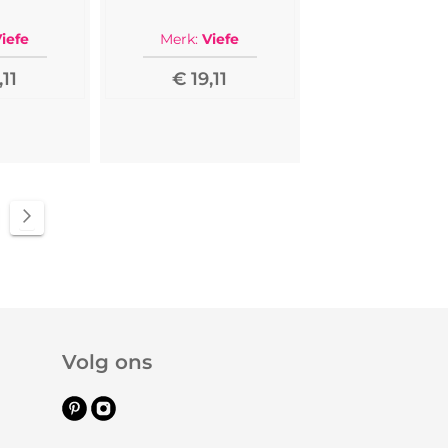
iefe
Merk:
Viefe
,11
€ 19,11
ina
Pagina
Volgende
Volg ons