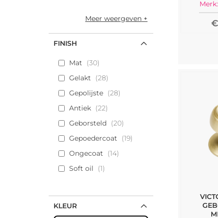
Merk:
Meer weergeven
€
FINISH
Mat
30
Gelakt
28
Gepolijste
28
Antiek
22
Geborsteld
20
Gepoedercoat
19
Ongecoat
14
Soft oil
1
VICT
GEB
KLEUR
M