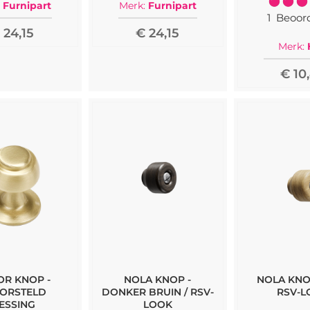
Furnipart
Merk:
Furnipart
1
Beoor
 24,15
€ 24,15
Merk:
€ 10
OR KNOP -
NOLA KNOP -
NOLA KNOP
ORSTELD
DONKER BRUIN / RSV-
RSV-L
ESSING
LOOK