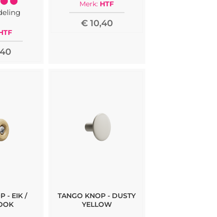
Merk:
HTF
100%
deling
€ 10,40
HTF
,40
 - EIK /
TANGO KNOP - DUSTY
OOK
YELLOW