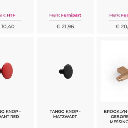
rk:
HTF
Merk:
Furnipart
Merk:
Fur
 10,40
€ 21,96
€ 20
O KNOP -
TANGO KNOP -
BROOKLYN 
RANT RED
MATZWART
GEBORS
MESSING