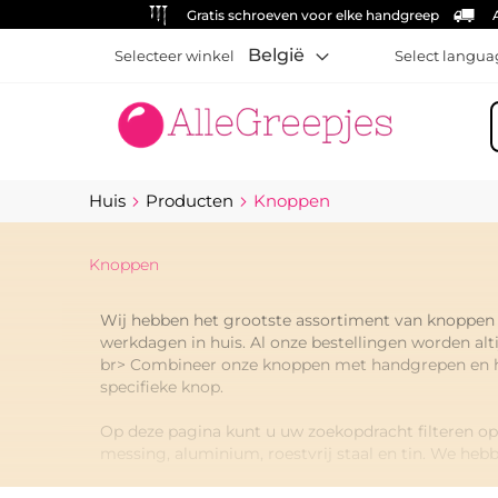
Gratis schroeven voor elke handgreep
België
Selecteer winkel
Select langua
Z
Huis
Producten
Knoppen
Knoppen
Wij hebben het grootste assortiment van knoppen 
werkdagen in huis. Al onze bestellingen worden alt
br> Combineer onze knoppen met handgrepen en hak
specifieke knop.
Op deze pagina kunt u uw zoekopdracht filteren op
messing, aluminium, roestvrij staal en tin. We heb