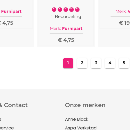
Waardering:
Furnipart
Merk:
V
100%
1
Beoordeling
 4,75
€ 19
Merk:
Furnipart
€ 4,75
Pagina
U lees momenteel pagina
Pagina
Pagina
Pagina
Pag
1
2
3
4
5
& Contact
Onze merken
s
Anne Black
service
Aspa Verkstad