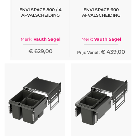
en prestaties op lange termijn. Hun oplossingen
zijn ontwikkeld voor regelmatig gebruik, met
ENVI SPACE 800 / 4
ENVI SPACE 600
stabiele constructies en zorgvuldig doordachte
AFVALSCHEIDING
AFVALSCHEIDING
indelingen die de beschikbare kastruimte
maximaliseren.
Merk:
Vauth Sagel
Merk:
Vauth Sagel
Hoewel het merk ook andere opbergoplossingen
€ 629,00
€ 439,00
produceert, zoals uittrekbare planken en
Prijs Vanaf:
hoeksystemen, onderscheiden hun afvalbakken
zich als een betrouwbare keuze voor iedereen die
de afvalverwerking in de keuken wil verbeteren.