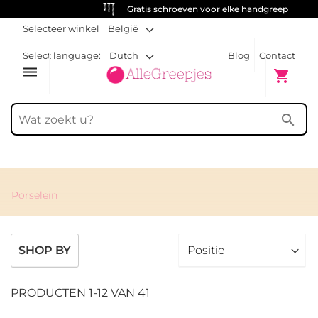
Gratis schroeven voor elke handgreep
Selecteer winkel
België
Select language:
Dutch
Blog
Contact
dehaze
Winkelw
shopping_cart
search
Porselein
SHOP BY
PRODUCTEN
1
-
12
VAN
41