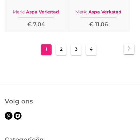
Merk:
Aspa Verkstad
Merk:
Aspa Verkstad
€ 7,04
€ 11,06
Pagina
Pag
Vol
U
Pagina
Pagina
Pagina
1
2
3
4
lees
momenteel
pagina
Volg ons
Categorieën