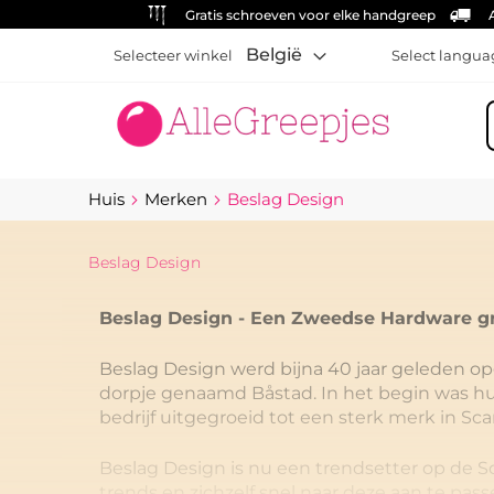
Gratis schroeven voor elke handgreep
België
Selecteer winkel
Select langua
Z
Huis
Merken
Beslag Design
Beslag Design
Beslag Design - Een Zweedse Hardware gr
Beslag Design werd bijna 40 jaar geleden opg
dorpje genaamd Båstad. In het begin was hun 
bedrijf uitgegroeid tot een sterk merk in Sca
Beslag Design is nu een trendsetter op de S
trends en zichzelf snel naar deze aan te pa