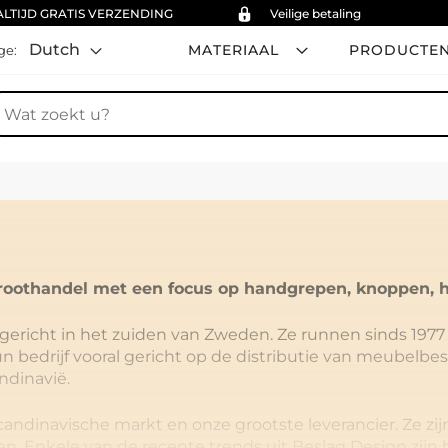
ALTIJD GRATIS VERZENDING
Veilige betaling
Dutch
MATERIAAL
PRODUCTE
ge:
oek
oothandel met een focus op handgrepen, knoppen, h
ericht in het zuiden van Zweden. Ze runnen sinds 1977 h
bedrijf vooral gericht op de distributie van meubelbesl
ndinavië.
candinavische markt en onze grootste leverancier. Ze z
ssen. Enkele van de recente trends uit Beslag Design zi