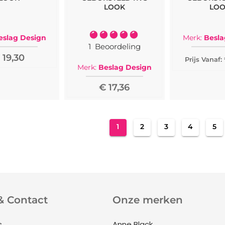
LOOK
LO
Waardering:
eslag Design
Merk:
Besla
100%
1
Beoordeling
 19,30
Prijs Vanaf:
Merk:
Beslag Design
€ 17,36
Pagina
U lees momenteel pagina
Pagina
Pagina
Pagina
Pag
1
2
3
4
5
& Contact
Onze merken
s
Anne Black