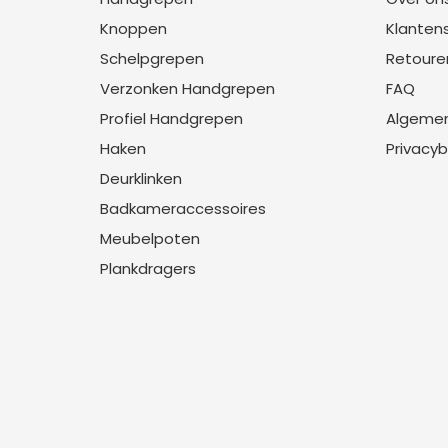
Knoppen
Klanten
Schelpgrepen
Retoure
Verzonken Handgrepen
FAQ
Profiel Handgrepen
Algeme
Haken
Privacyb
Deurklinken
Badkameraccessoires
Meubelpoten
Plankdragers