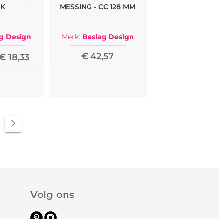
OK
MESSING - CC 128 MM
g Design
Merk:
Beslag Design
€ 42,57
€ 18,33
ina
Pagina
Volgende
Volg ons