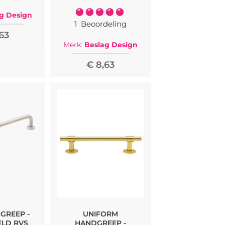
Waardering:
g Design
100%
1
Beoordeling
63
Merk:
Beslag Design
€ 8,63
GREEP -
UNIFORM
LD RVS
HANDGREEP -