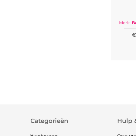
Merk:
B
€
Categorieën
Hulp 
Handgrepen
Over on