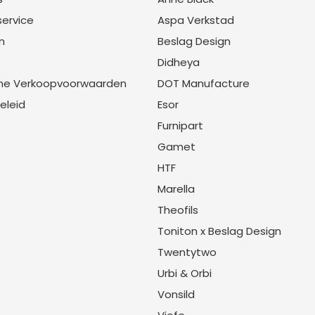
service
Aspa Verkstad
n
Beslag Design
Didheya
ne Verkoopvoorwaarden
DOT Manufacture
eleid
Esor
Furnipart
Gamet
HTF
Marella
Theofils
Toniton x Beslag Design
Twentytwo
Urbi & Orbi
Vonsild