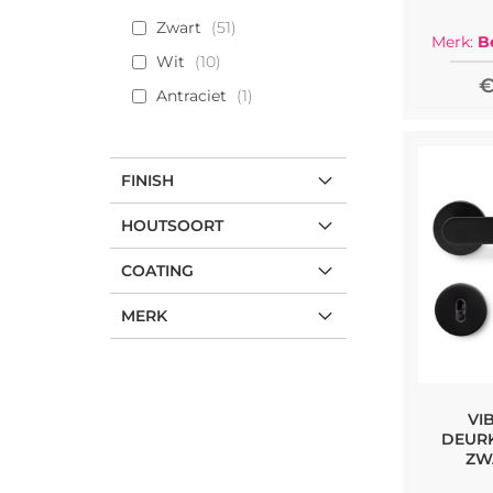
Zwart
51
Merk:
B
Wit
10
€
Antraciet
1
FINISH
HOUTSOORT
COATING
MERK
VI
DEURK
ZW