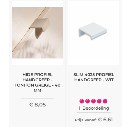
HIDE PROFIEL
SLIM 4025 PROFIEL
M
HANDGREEP -
HANDGREEP - WIT
TONITON GREIGE - 40
MM
Waardering:
€ 8,05
100%
1
Beoordeling
€ 6,61
Prijs Vanaf: