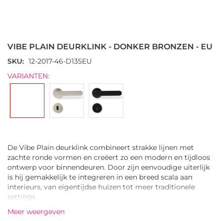
Ga
naar
het
VIBE PLAIN DEURKLINK - DONKER BRONZEN - EU
begin
van
SKU
12-2017-46-D135EU
de
VARIANTEN:
afbeeldingen-
gallerij
De Vibe Plain deurklink combineert strakke lijnen met
zachte ronde vormen en creëert zo een modern en tijdloos
ontwerp voor binnendeuren. Door zijn eenvoudige uiterlijk
is hij gemakkelijk te integreren in een breed scala aan
interieurs, van eigentijdse huizen tot meer traditionele
settings.
De handgreep heeft een gladde cilindrische greep die
Meer weergeven