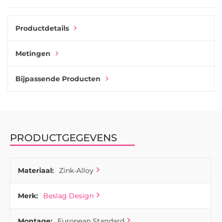
comfortabel in de hand ligt, terwijl de ronde rozet zorgt
voor een nette en evenwichtige afwerking tegen de deur.
De zorgvuldig ontworpen vorm biedt zowel visuele
Productdetails
eenvoud als alledaags praktisch nut.
De Vibe Plain deurgreep is gemaakt van duurzaam metaal
Metingen
en is ontworpen voor veelvuldig dagelijks gebruik. Het
oppervlak heeft een gladde en verfijnde afwerking die het
minimalistische ontwerp van de handgreep aanvult en
Bijpassende Producten
bijdraagt aan de duurzame uitstraling.
Vibe Plain is geschikt voor binnendeuren in het hele huis en
kan worden gecombineerd met bijpassende
duimdraaisloten en sleutelhangers om een gecoördineerde
look te creëren.
PRODUCTGEGEVENS
Materiaal:
Zink-Alloy
Merk:
Beslag Design
Montage:
European Standard