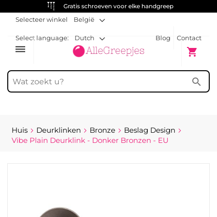
Gratis schroeven voor elke handgreep
Selecteer winkel
België
Select language:
Dutch
Blog
Contact
dehaze
Winkelw
shopping_cart
search
Huis
Deurklinken
Bronze
Beslag Design
Vibe Plain Deurklink - Donker Bronzen - EU
Ga
naar
het
einde
van
de