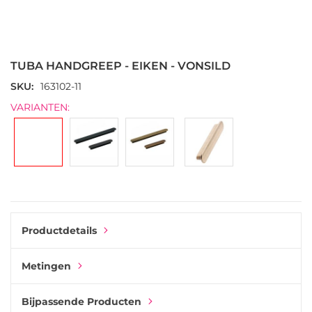
Ga
naar
het
TUBA HANDGREEP - EIKEN - VONSILD
begin
van
SKU
163102-11
de
VARIANTEN:
afbeeldingen-
gallerij
Productdetails
Metingen
Bijpassende Producten