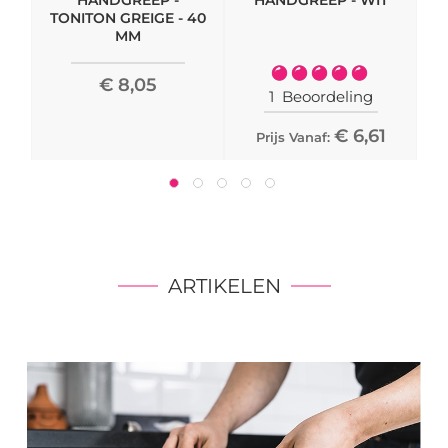
HANDGREEP -
HANDGREEP - WIT
TONITON GREIGE - 40
MM
Waardering:
€ 8,05
100%
1
Beoordeling
€ 6,61
Prijs Vanaf:
ARTIKELEN