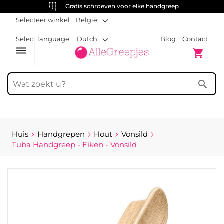
Gratis schroeven voor elke handgreep
Selecteer winkel
België
Select language:
Dutch
Blog
Contact
dehaze
Winkelw
shopping_cart
search
Huis
Handgrepen
Hout
Vonsild
Tuba Handgreep - Eiken - Vonsild
Ga
naar
het
einde
van
de