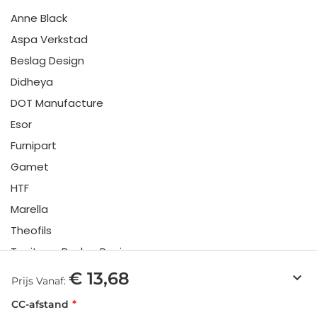
Anne Black
Aspa Verkstad
Beslag Design
Didheya
DOT Manufacture
Esor
Furnipart
Gamet
HTF
Marella
Theofils
Toniton x Beslag Design
Twentytwo
€ 13,68
keyboard_arrow_down
Prijs Vanaf:
Urbi & Orbi
CC-afstand
Vonsild