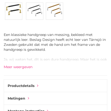
Een klassieke handgreep van messing, bekleed met
natuurlijk leer. Beslag Design heeft echt leer van Tärnsjö in
Zweden gebruikt dat met de hand om het frame van de
handgreep is gewikkeld.
Ja, wij weten het, dit is een dure handgreep. Maar het is ook
niet zomaar een standaard handgreep die u overal kunt
Meer weergeven
vinden.
De reis van grondstof tot eindproduct is lang. Het begint
allemaal met de stalen staaf die zorgvuldig wordt
Productdetails
vervaardigd en gecoat in messing door een van onze kleine
leveranciers. Vervolgens wordt deze verzonden naar een
Metingen
lokale leerfabrikant in Småland, Zweden. De messing staaf
wordt vervolgens met de hand bekleed met natuurlijk
gelooid leer uit het Zweedse Tärnsjö.