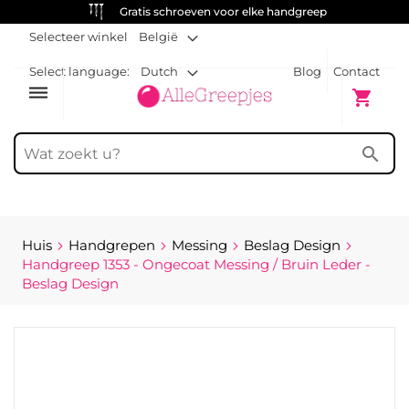
Gratis schroeven voor elke handgreep
Selecteer winkel
België
Select language:
Dutch
Blog
Contact
dehaze
Winkelw
shopping_cart
search
Huis
Handgrepen
Messing
Beslag Design
Handgreep 1353 - Ongecoat Messing / Bruin Leder -
Beslag Design
Ga
naar
het
einde
van