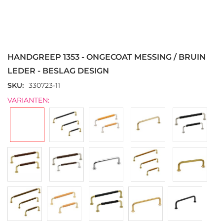
Ga
naar
het
HANDGREEP 1353 - ONGECOAT MESSING / BRUIN
begin
van
LEDER - BESLAG DESIGN
de
SKU
330723-11
afbeeldingen-
gallerij
VARIANTEN: