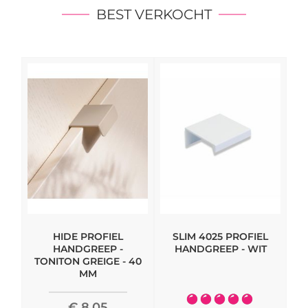
BEST VERKOCHT
HIDE PROFIEL
SLIM 4025 PROFIEL
M
HANDGREEP -
HANDGREEP - WIT
TONITON GREIGE - 40
MM
Waardering:
€ 8,05