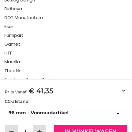
Didheya
DOT Manufacture
Esor
Furnipart
Gamet
HTF
Marella
Theofils
Toniton x Beslag Design
Twentytwo
€ 41,35
keyboard_arrow_down
Prijs Vanaf:
Urbi & Orbi
CC-afstand
Vonsild
Viefe
remove
add
IN WINKELWAGEN