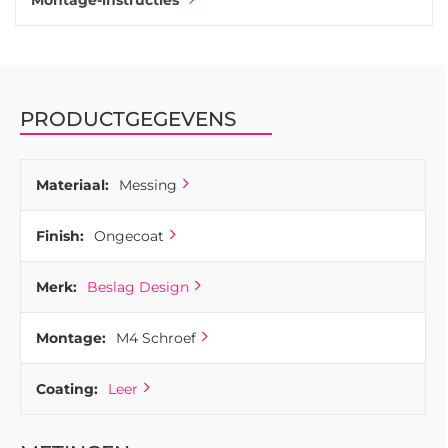
Montage-instructies
1353 is verkrijgbaar in twee verschillende maten.
Combineer ze met de kleinere handgreep van 96 mm op
kasten en de grotere 128 mm voor volle lades.
PRODUCTGEGEVENS
Materiaal:
Messing
Finish:
Ongecoat
Merk:
Beslag Design
Montage:
M4 Schroef
Coating:
Leer