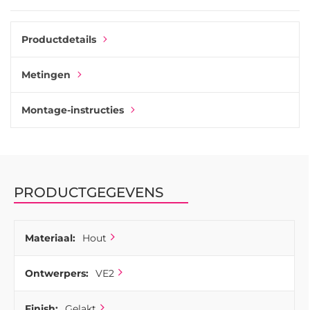
klarlack - perfekt för dagens kök samtidigt som det bevarar
sin vintagecharm.
Productdetails
Archive is verkrijgbaar in verschillende lengtes, van een
kompakta knoppliknande handtag tot een brede versie die
Metingen
maar een meter lang is, en is perfect voor alles, van een
smalle lådor tot integrerade köksapparater.
Montage-instructies
PRODUCTGEGEVENS
Materiaal:
Hout
Ontwerpers:
VE2
Finish:
Gelakt