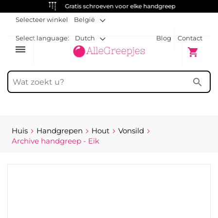
Gratis schroeven voor elke handgreep
Selecteer winkel
België
Select language:
Dutch
Blog
Contact
dehaze
Winkelw
shopping_cart
search
Huis
Handgrepen
Hout
Vonsild
Archive handgreep - Eik
Ga
naar
het
einde
van
de