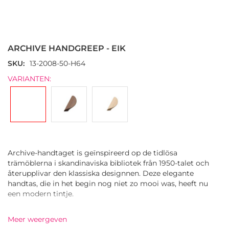
Ga
naar
het
ARCHIVE HANDGREEP - EIK
begin
van
SKU
13-2008-50-H64
de
VARIANTEN:
afbeeldingen-
gallerij
Archive-handtaget is geïnspireerd op de tidlösa
trämöblerna i skandinaviska bibliotek från 1950-talet och
återupplivar den klassiska designnen. Deze elegante
handtas, die in het begin nog niet zo mooi was, heeft nu
een modern tintje.
Archive är ett slätt trähandtag med mjukt rundade kanter,
Meer weergeven
tillverkat av massiv ek och ytbehandlat med en skyddande