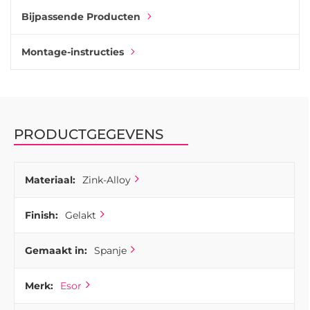
komgrepen naast tal van andere moderne handgrepen en -
Bijpassende Producten
knoppen. Kies de Dial ladeknop met dezelfde afwerking als
u de handgreep met enkele knoppen wilt combineren.
Montage-instructies
PRODUCTGEGEVENS
Materiaal:
Zink-Alloy
Finish:
Gelakt
Gemaakt in:
Spanje
Merk:
Esor