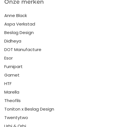
Onze merken
Anne Black
Aspa Verkstad
Beslag Design
Didheya
DOT Manufacture
Esor
Furnipart
Gamet
HTF
Marella
Theofils
Toniton x Beslag Design
Twentytwo
Urbi & Orbi