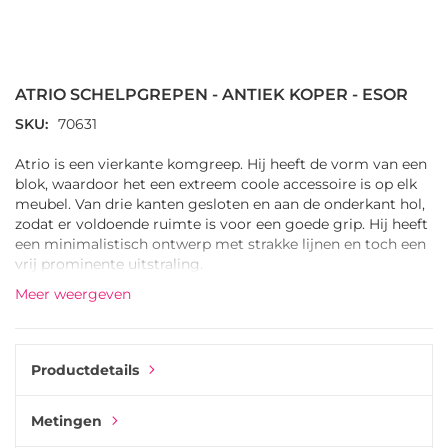
Ga
naar
het
ATRIO SCHELPGREPEN - ANTIEK KOPER - ESOR
begin
van
SKU
70631
de
afbeeldingen-
Atrio is een vierkante komgreep. Hij heeft de vorm van een
gallerij
blok, waardoor het een extreem coole accessoire is op elk
meubel. Van drie kanten gesloten en aan de onderkant hol,
zodat er voldoende ruimte is voor een goede grip. Hij heeft
een minimalistisch ontwerp met strakke lijnen en toch een
vrij prominente uitstraling.
Meer weergeven
Atrio is niet al te groot, maar heeft toch de uitstraling van
een solide en robuuste meubelgreep. De matte antiek
koperen coating heeft een rustige maar toch aanzienlijke
invloed op elk meubel - een noodzakelijk detail voor een
Productdetails
modern interieur. Hij zit tussen de gewone ladegreep en de
ronde komgreep in.
Metingen
Het Baskische bedrijf Esor produceert vierkante Atrio