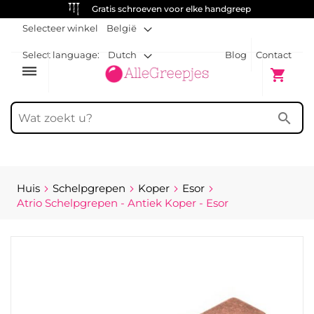
Gratis schroeven voor elke handgreep
Selecteer winkel
België
Select language:
Dutch
Blog
Contact
dehaze
Winkelw
shopping_cart
search
Huis
Schelpgrepen
Koper
Esor
Atrio Schelpgrepen - Antiek Koper - Esor
Ga
naar
het
einde
van
de