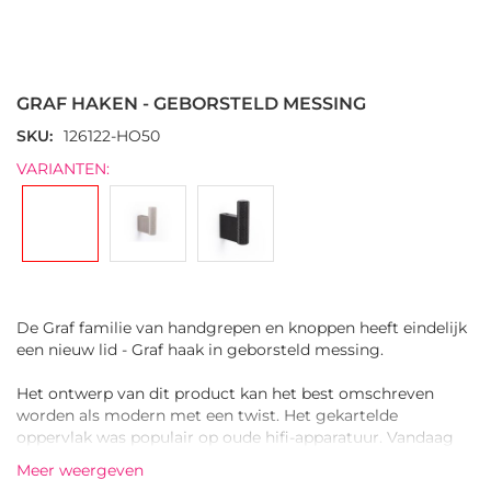
Ga
naar
het
GRAF HAKEN - GEBORSTELD MESSING
begin
van
SKU
126122-HO50
de
VARIANTEN:
afbeeldingen-
gallerij
De Graf familie van handgrepen en knoppen heeft eindelijk
een nieuw lid - Graf haak in geborsteld messing.
Het ontwerp van dit product kan het best omschreven
worden als modern met een twist. Het gekartelde
oppervlak was populair op oude hifi-apparatuur. Vandaag
zien we het als een trendy bekleding onder meubelbeslag.
Meer weergeven