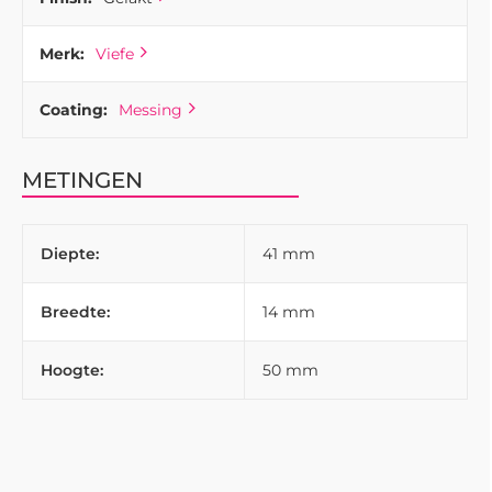
het ophangen van de handdoeken of schorten.
Merk:
Viefe
Coating:
Messing
METINGEN
Diepte:
41 mm
Breedte:
14 mm
Hoogte:
50 mm