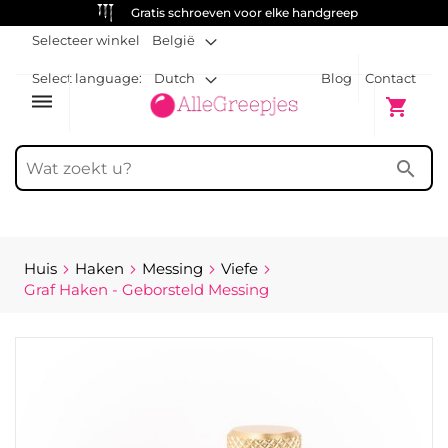
Gratis schroeven voor elke handgreep
Selecteer winkel
België
Select language:
Dutch
Blog
Contact
dehaze
Winkelw
shopping_cart
search
Huis
Haken
Messing
Viefe
Graf Haken - Geborsteld Messing
Ga
naar
het
einde
van
de