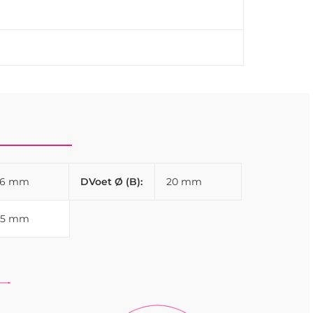
26 mm
DVoet Ø (B):
20 mm
35 mm