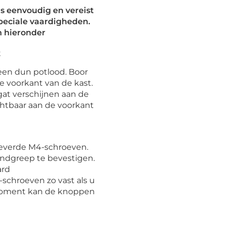
 eenvoudig en vereist
peciale vaardigheden.
 hieronder
t
een dun potlood. Boor
e voorkant van de kast.
gat verschijnen aan de
ichtbaar aan de voorkant
everde M4-schroeven.
ndgreep te bevestigen.
ard
schroeven zo vast als u
lmoment kan de knoppen