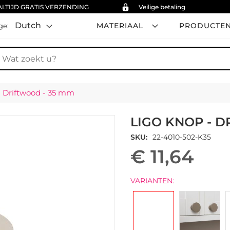
ALTIJD GRATIS VERZENDING
Veilige betaling
Dutch
MATERIAAL
PRODUCTE
ge:
oek
- Driftwood - 35 mm
LIGO KNOP - D
SKU
22-4010-502-K35
€ 11,64
VARIANTEN: