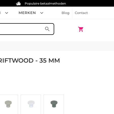
Populaire betaalmethoden
N
MERKEN
Blog
Contact
Winkelwagen
search
shopping_cart
RIFTWOOD - 35 MM