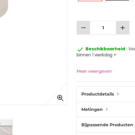
remove
add
done
Beschikbaarheid
: Vo
binnen 1 werkdag +
Meer weergeven
Productdetails
Metingen
Bijpassende Producten