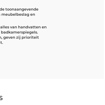
n de toonaangevende
n meubelbeslag en
alles van handvatten en
 badkamerspiegels.
 geven zij prioriteit
t.
S