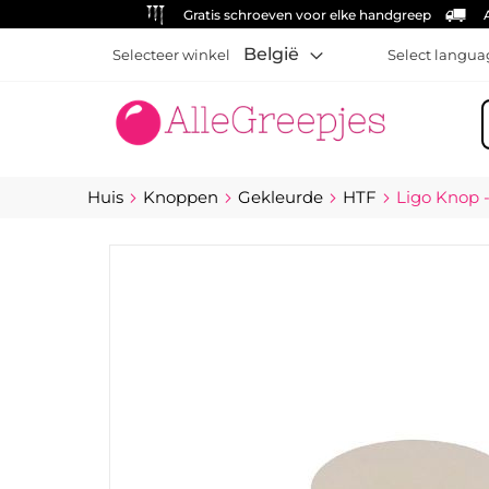
Gratis schroeven voor elke handgreep
België
Selecteer winkel
Select langua
Z
Huis
Knoppen
Gekleurde
HTF
Ligo Knop 
Ga
naar
het
einde
van
de
afbeeldingen-
gallerij