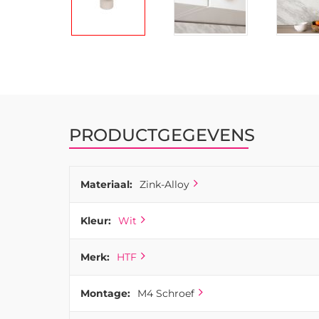
Ga
naar
het
begin
van
PRODUCTGEGEVENS
de
afbeeldingen-
gallerij
Materiaal:
Zink-Alloy
Kleur:
Wit
Merk:
HTF
Montage:
M4 Schroef