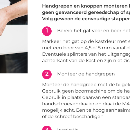
Handgrepen en knoppen monteren is
geen geavanceerd gereedschap of s
Volg gewoon de eenvoudige stappen
1
Bereid het gat voor en boor he
Markeer het gat op de kastdeur met 
met een boor van 4,5 of 5 mm vanaf d
Eventuele splinters van het uitgangs
achterkant van de kast en zijn niet z
2
Monteer de handgrepen
Monteer de handgreep met de bijgel
Gebruik geen boormachine om de ha
Gebruik in plaats daarvan een standa
handschroevendraaier en draai de M4-
mogelijk acht. Een te hoog aanhaa
of de schroef beschadigen
3
Inspiratie