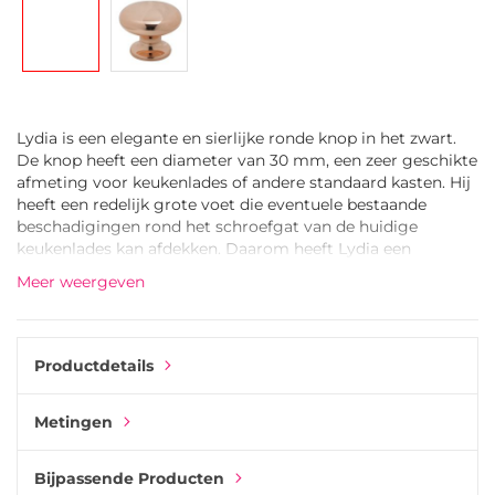
gallerij
Lydia is een elegante en sierlijke ronde knop in het zwart.
De knop heeft een diameter van 30 mm, een zeer geschikte
afmeting voor keukenlades of andere standaard kasten. Hij
heeft een redelijk grote voet die eventuele bestaande
beschadigingen rond het schroefgat van de huidige
keukenlades kan afdekken. Daarom heeft Lydia een
uitstekend ontwerp en perfecte vorm voor als u het uiterlijk
Meer weergeven
van uw meubelen wilt vernieuwen door simpelweg de
handgrepen en knoppen erop te vervangen.
De Lydia-knop is gegoten in metaal van een zinklegering
Productdetails
en vervolgens zwart gelakt. De gepoedercoate lak is sterker
en duurzamer dan standaard natlak.
Metingen
Combineer de Lydia knop met bijpassende Lydia
kastgrepen met dezelfde coating. Plaats de knop op
Bijpassende Producten
kleinere lades en gebruik handgrepen van verschillende