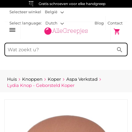
Gratis schroeven voor elke handgreep
Selecteer winkel
België
Select language:
Dutch
Blog
Contact
dehaze
Winkelw
shopping_cart
search
Huis
Knoppen
Koper
Aspa Verkstad
Lydia Knop - Geborsteld Koper
Ga
naar
het
einde
van
de