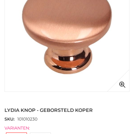
afbeeldingen-
gallerij
Ga
naar
het
LYDIA KNOP - GEBORSTELD KOPER
begin
van
SKU
101010230
de
VARIANTEN:
afbeeldingen-