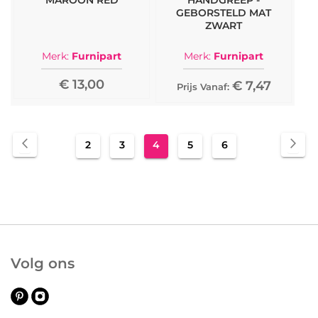
MAROON RED
HANDGREEP -
GEBORSTELD MAT
ZWART
Merk:
Furnipart
Merk:
Furnipart
€ 13,00
€ 7,47
Prijs Vanaf:
Pagina
Pagina
Vorige
Pag
Vol
Pagina
Pagina
U
Pagina
Pagina
2
3
4
5
6
lees
momenteel
pagina
Volg ons