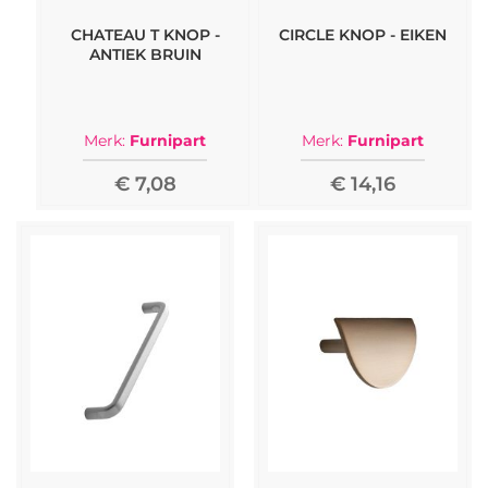
metalen afwerkingen, Furnipart biedt een breed
CHATEAU T KNOP -
CIRCLE KNOP - EIKEN
scala aan stijlen die passen bij verschillende
ANTIEK BRUIN
interieurs. De collectie omvat zowel korte als lange
handgrepen, waardoor het gemakkelijk is om de
perfecte match te vinden voor alles van kleine lades
tot grote keukenkasten en garderobekasten.
Merk:
Furnipart
Merk:
Furnipart
Hier vind je een zorgvuldig geselecteerd
€ 7,08
€ 14,16
assortiment Furnipart handgrepen en knoppen op
voorraad en klaar om te bestellen. Ben je op zoek
naar een specifiek Furnipart product dat nog niet in
onze webshop staat? Neem dan contact met ons
op en wij helpen je graag verder.