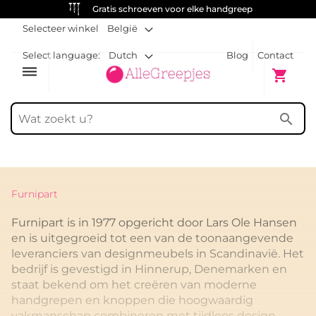
Gratis schroeven voor elke handgreep
Selecteer winkel
België
Select language:
Dutch
Blog
Contact
dehaze
Winkelw
shopping_cart
search
Furnipart
Furnipart is in 1977 opgericht door Lars Ole Hansen
en is uitgegroeid tot een van de toonaangevende
leveranciers van designmeubels in Scandinavië. Het
bedrijf is gevestigd in Hinnerup, Denemarken en
staat bekend om het creëren van moderne
handgrepen en knoppen die hoogwaardig
vakmanschap combineren met tijdloos design.