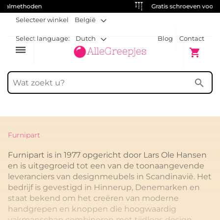
Gratis schroeven voor elke handgreep
Selecteer winkel
België
Select language:
Dutch
Blog
Contact
dehaze
Winkelw
shopping_cart
search
Furnipart
Furnipart is in 1977 opgericht door Lars Ole Hansen
en is uitgegroeid tot een van de toonaangevende
leveranciers van designmeubels in Scandinavië. Het
bedrijf is gevestigd in Hinnerup, Denemarken en
staat bekend om het creëren van moderne
handgrepen en knoppen die hoogwaardig
vakmanschap combineren met tijdloos design.