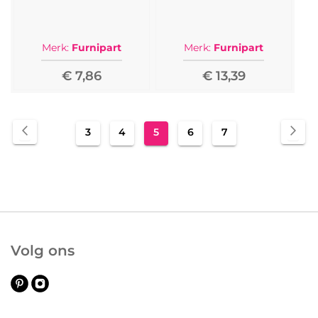
Merk:
Furnipart
Merk:
Furnipart
€ 7,86
€ 13,39
Pagina
Pagina
Vorige
Pag
Vol
Pagina
Pagina
U
Pagina
Pagina
3
4
5
6
7
lees
momenteel
pagina
Volg ons