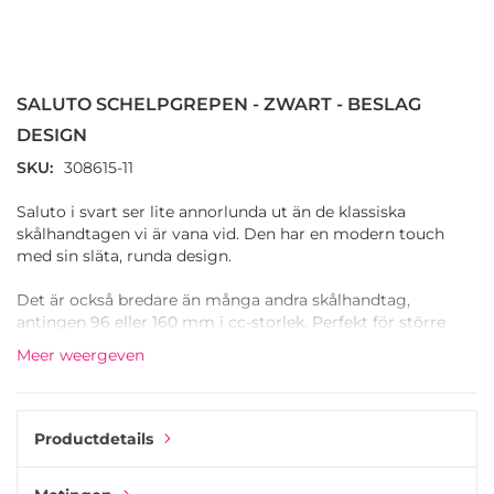
Ga
naar
het
SALUTO SCHELPGREPEN - ZWART - BESLAG
begin
van
DESIGN
de
SKU
308615-11
afbeeldingen-
gallerij
Saluto i svart ser lite annorlunda ut än de klassiska
skålhandtagen vi är vana vid. Den har en modern touch
med sin släta, runda design.
Det är också bredare än många andra skålhandtag,
antingen 96 eller 160 mm i cc-storlek. Perfekt för större
kökslådor eller om du vill byta ut befintliga handtag och
Meer weergeven
täcka de gamla skruvhålen.
Productdetails