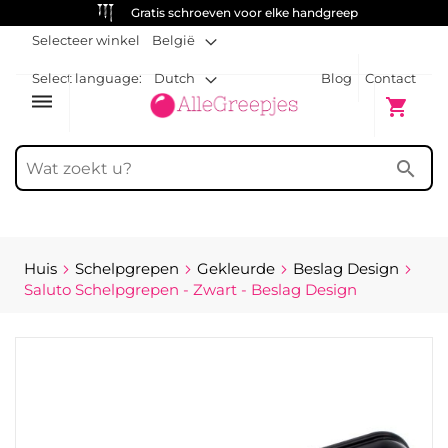
Gratis schroeven voor elke handgreep
Selecteer winkel
België
Select language:
Dutch
Blog
Contact
dehaze
Winkelw
shopping_cart
search
Huis
Schelpgrepen
Gekleurde
Beslag Design
Saluto Schelpgrepen - Zwart - Beslag Design
Ga
naar
het
einde
van
de