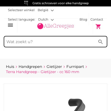
Gratis schroeven voor elke handgreep
Selecteer winkel
België
Select language:
Dutch
Blog
Contact
dehaze
Winkelw
shopping_cart
search
Huis
Handgrepen
Gietijzer
Furnipart
Terra Handgreep - Gietijzer - cc 160 mm
Ga
naar
het
einde
van
de