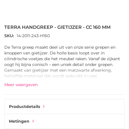
Ga
naar
het
TERRA HANDGREEP - GIETIJZER - CC 160 MM
begin
van
SKU
14-2011-243-H160
de
afbeeldingen-
De Terra greep maakt deel uit van onze serie grepen en
gallerij
knoppen van gietijzer. De holle basis loopt over in
cilindrische voetjes die het meubel raken. Vanaf de zijkant
oogt hij bijna conisch – een uniek detail onder grepen.
Gemaakt van gietijzer met een matzwarte afwerking,
hetzelfde materiaal dat wordt gebruikt in veel
hoogwaardige keukenaccessoires. De Terra greep is
Meer weergeven
verkrijgbaar in één maat en kan worden gecombineerd
met de Terra knop uit dezelfde serie.
Productdetails
Metingen