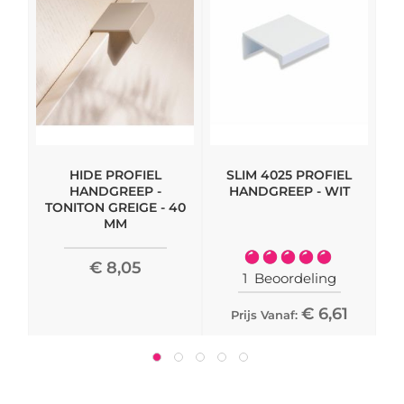
HIDE PROFIEL
SLIM 4025 PROFIEL
M
HANDGREEP -
HANDGREEP - WIT
TONITON GREIGE - 40
MM
Waardering:
€ 8,05
100%
1
Beoordeling
€ 6,61
Prijs Vanaf: