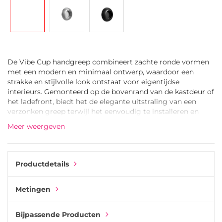
gallerij
De Vibe Cup handgreep combineert zachte ronde vormen
met een modern en minimaal ontwerp, waardoor een
strakke en stijlvolle look ontstaat voor eigentijdse
interieurs. Gemonteerd op de bovenrand van de kastdeur of
het ladefront, biedt het de elegante uitstraling van een
verzonken greep terwijl het eenvoudig te installeren en
comfortabel in gebruik blijft.
Meer weergeven
De gebogen vorm zorgt voor een soepele grip die
natuurlijk aanvoelt in de hand, terwijl het slanke profiel
meubels een rustige en exclusieve uitstraling geeft. Het
Productdetails
ontwerp doet het vooral goed in moderne keukens,
garderobes, badkamermeubels, dressoirs en bijkeukens
waar een strakke en opgeruimde look gewenst is.
Metingen
Verkrijgbaar in matzwart, roestvrijstaal-look en Dusty
Yellow afwerking, kan de Vibe Cup handgreep op
Bijpassende Producten
natuurlijke wijze opgaan in het meubel of een subtiel