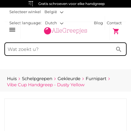
Gratis schroeven voor elke handgreep
Selecteer winkel
België
Select language:
Dutch
Blog
Contact
dehaze
Winkelw
shopping_cart
search
Huis
Schelpgrepen
Gekleurde
Furnipart
Vibe Cup Handgreep - Dusty Yellow
Ga
naar
het
einde
van
de