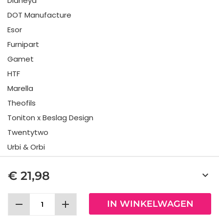
Didheya
DOT Manufacture
Esor
Furnipart
Gamet
HTF
Marella
Theofils
Toniton x Beslag Design
Twentytwo
Urbi & Orbi
Vonsild
€ 21,98
keyboard_arrow_down
Viefe
remove
add
IN WINKELWAGEN
Allabeslag Sverige AB © 2025