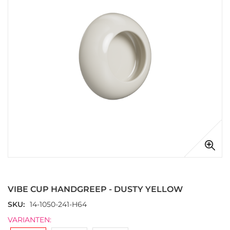
afbeeldingen-
gallerij
Ga
naar
het
VIBE CUP HANDGREEP - DUSTY YELLOW
begin
van
SKU
14-1050-241-H64
de
VARIANTEN:
afbeeldingen-