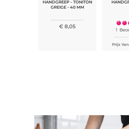
HANDGREEP - TONITON
HANDGR
GREIGE - 40 MM
Waard
€ 8,05
1
Beoo
Prijs Van