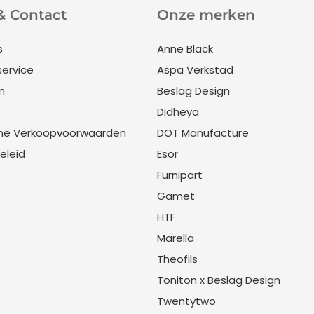
& Contact
Onze merken
s
Anne Black
service
Aspa Verkstad
n
Beslag Design
Didheya
ne Verkoopvoorwaarden
DOT Manufacture
eleid
Esor
Furnipart
Gamet
HTF
Marella
Theofils
Toniton x Beslag Design
Twentytwo