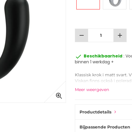
remove
add
done
Beschikbaarheid
: Vo
binnen 1 werkdag +
Klassisk krok i matt svart. 
Viskan finns också i poler
Meer weergeven
Productdetails
Bijpassende Producten