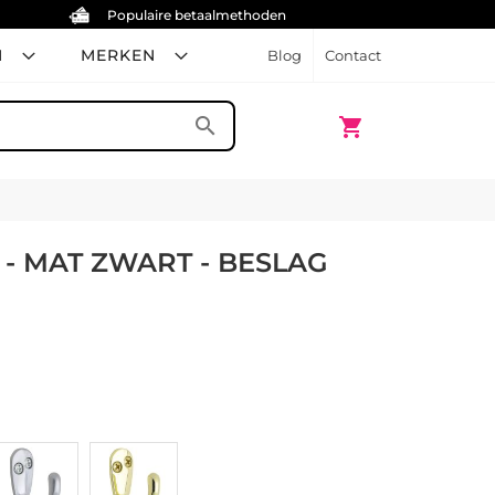
Populaire betaalmethoden
N
MERKEN
Blog
Contact
Winkelwagen
search
shopping_cart
- MAT ZWART - BESLAG