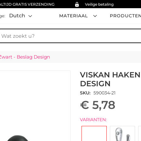
ALTIJD GRATIS VERZENDING
Veilige betaling
Dutch
MATERIAAL
PRODUCTE
ge:
oek
Zwart - Beslag Design
VISKAN HAKEN 
DESIGN
SKU
590034-21
€ 5,78
VARIANTEN: