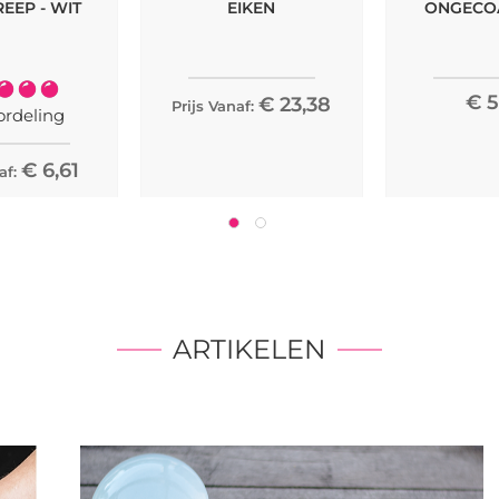
EEP - WIT
EIKEN
ONGECOA
ering:
€ 5
€ 23,38
Prijs Vanaf:
100%
rdeling
€ 6,61
af:
ARTIKELEN