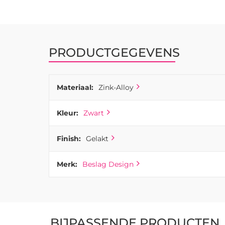
de
afbeeldingen-
gallerij
PRODUCTGEGEVENS
Materiaal:
Zink-Alloy
Kleur:
Zwart
Finish:
Gelakt
Merk:
Beslag Design
BIJPASSENDE PRODUCTEN