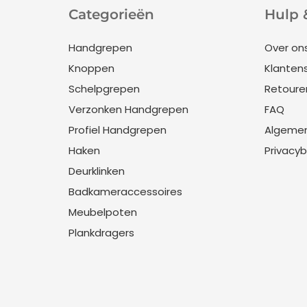
Categorieën
Hulp 
Handgrepen
Over on
Knoppen
Klanten
Schelpgrepen
Retoure
Verzonken Handgrepen
FAQ
Profiel Handgrepen
Algeme
Haken
Privacyb
Deurklinken
Badkameraccessoires
Meubelpoten
Plankdragers