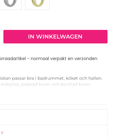
IN WINKELWAGEN
orraadartikel - normaal verpakt en verzonden
Viskan passar bra i badrummet, köket och hallen.
ad mässing, polerad krom och borstad krom.