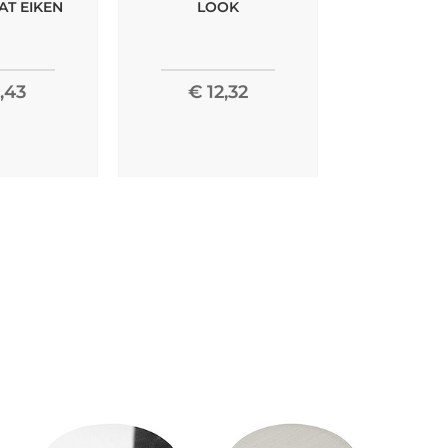
T EIKEN
LOOK
NAVY 
,43
€ 12,32
€ 15