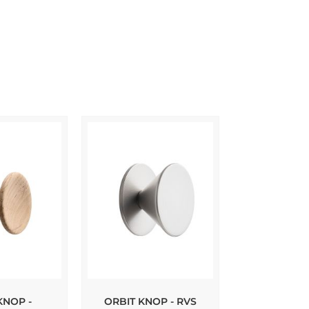
KNOP -
ORBIT KNOP - RVS
NOVA SHOR