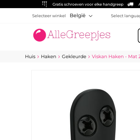
Gratis schroeven voor elke handgreep
België
Selecteer winkel
Select langua
Z
Huis
Haken
Gekleurde
Viskan Haken - Mat 
Ga
naar
het
einde
van
de
afbeeldingen-
gallerij