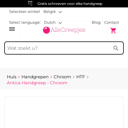
Gratis schroeven voor elke handgreep
Selecteer winkel
België
Select language:
Dutch
Blog
Contact
dehaze
Winkelw
shopping_cart
search
Huis
Handgrepen
Chroom
HTF
Antica Handgreep - Chroom
Ga
naar
het
einde
van
de