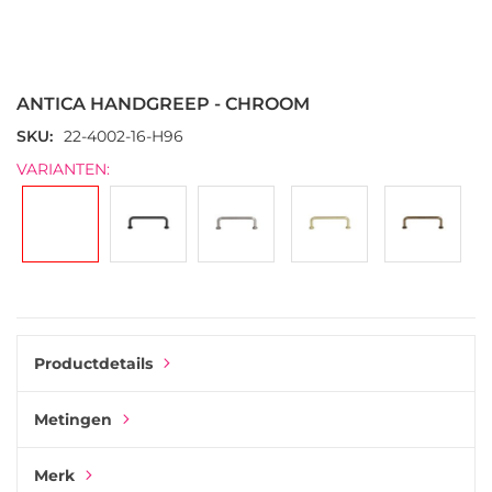
Ga
naar
het
ANTICA HANDGREEP - CHROOM
begin
van
SKU
22-4002-16-H96
de
VARIANTEN:
afbeeldingen-
gallerij
Productdetails
Metingen
Merk