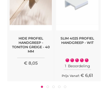
HIDE PROFIEL
SLIM 4025 PROFIEL
M
HANDGREEP -
HANDGREEP - WIT
TONITON GREIGE - 40
MM
Waardering:
€ 8,05
100%
1
Beoordeling
€ 6,61
Prijs Vanaf: