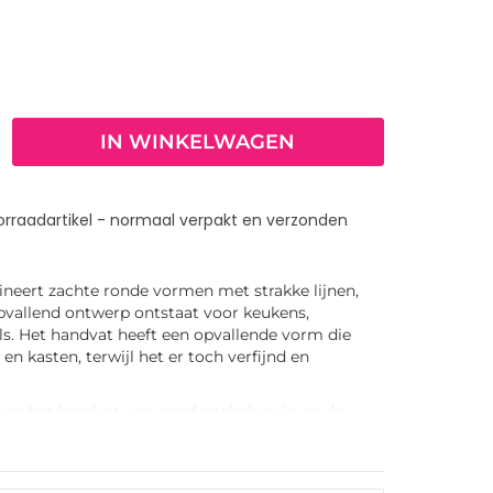
IN WINKELWAGEN
orraadartikel - normaal verpakt en verzonden
eert zachte ronde vormen met strakke lijnen,
vallend ontwerp ontstaat voor keukens,
. Het handvat heeft een opvallende vorm die
en kasten, terwijl het er toch verfijnd en
en het handvat een comfortabele grip en de
 voegt diepte en textuur toe aan het ontwerp.
n de handgreep een subtielere expressie creëren of
amer worden.