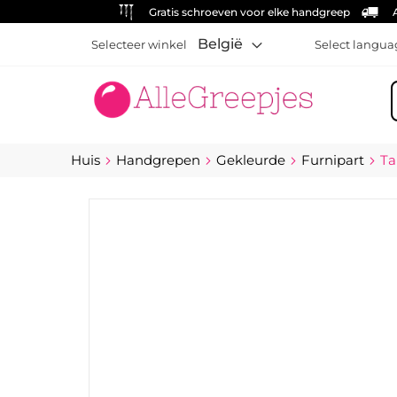
Gratis schroeven voor elke handgreep
België
Selecteer winkel
Select langua
Z
Huis
Handgrepen
Gekleurde
Furnipart
Ta
Ga
naar
het
einde
van
de
afbeeldingen-
gallerij