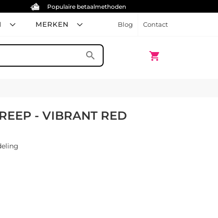
Populaire betaalmethoden
N
MERKEN
Blog
Contact
Winkelwagen
search
shopping_cart
EEP - VIBRANT RED
eling