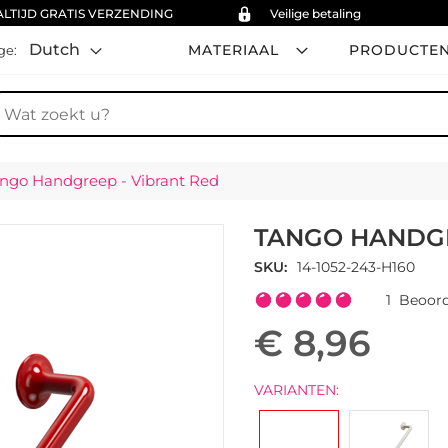
ALTIJD GRATIS VERZENDING
Veilige betaling
Dutch
MATERIAAL
PRODUCTE
ge:
oek
ngo Handgreep - Vibrant Red
TANGO HANDGR
SKU
14-1052-243-H160
Waardering:
1
Beoord
100
100
% of
€ 8,96
VARIANTEN: