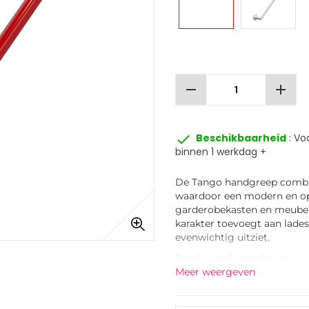
remove
add
done
Beschikbaarheid
: Vo
binnen 1 werkdag +
De
Tango
handgreep combin
waardoor een modern en op
garderobekasten en meubels
karakter toevoegt aan lades 
evenwichtig uitziet.
De vloeiende rondingen gev
afwerking van het oppervlak
Meer weergeven
Afhankelijk van de kleur ka
een kleurrijk detail in de k