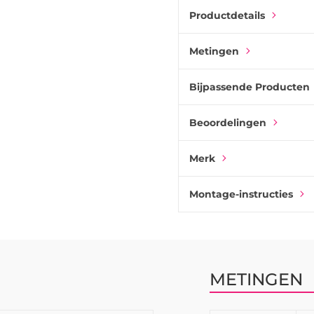
Het handvat is gemaakt van
Productdetails
aanvoelt en geschikt is voo
het handvat beschermen en 
afwerking.
Metingen
Tango
is verkrijgbaar in ve
Bijpassende Producten
bij zowel moderne als meer 
gecombineerd met de bijp
uitstraling in de hele kamer
Beoordelingen
Merk
Montage-instructies
METINGEN