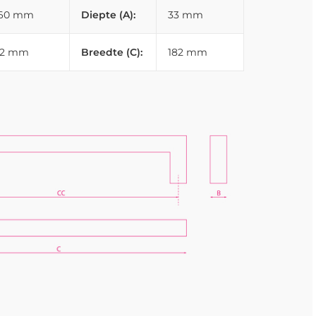
160 mm
Diepte (A):
33 mm
22 mm
Breedte (C):
182 mm