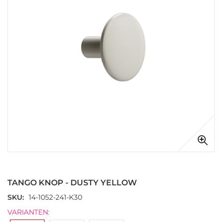
afbeeldingen-
gallerij
Ga
naar
het
TANGO KNOP - DUSTY YELLOW
begin
van
SKU
14-1052-241-K30
de
VARIANTEN:
afbeeldingen-