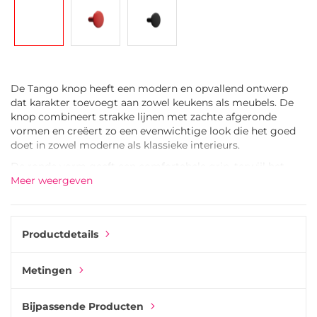
gallerij
De Tango knop heeft een modern en opvallend ontwerp
dat karakter toevoegt aan zowel keukens als meubels. De
knop combineert strakke lijnen met zachte afgeronde
vormen en creëert zo een evenwichtige look die het goed
doet in zowel moderne als klassieke interieurs.
De ronde vorm geeft een comfortabele grip, terwijl het
oppervlak een gladde en elegante afwerking creëert. De
Meer weergeven
coating geeft de knop een verfijnde uitstraling en helpt
hem te beschermen bij dagelijks gebruik.
De knop is gemaakt van zinklegering, waardoor hij stevig
Productdetails
en duurzaam aanvoelt en geschikt is voor kasten, lades en
garderobekasten.
Metingen
Tango is een stijlvolle keuze voor iedereen die een modern
detail en een verfijnde expressie aan zijn meubels wil
Bijpassende Producten
toevoegen. Het werkt ook goed samen met bijpassende