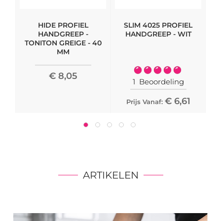
HIDE PROFIEL
SLIM 4025 PROFIEL
M
HANDGREEP -
HANDGREEP - WIT
TONITON GREIGE - 40
MM
Waardering:
€ 8,05
100%
1
Beoordeling
€ 6,61
Prijs Vanaf:
ARTIKELEN