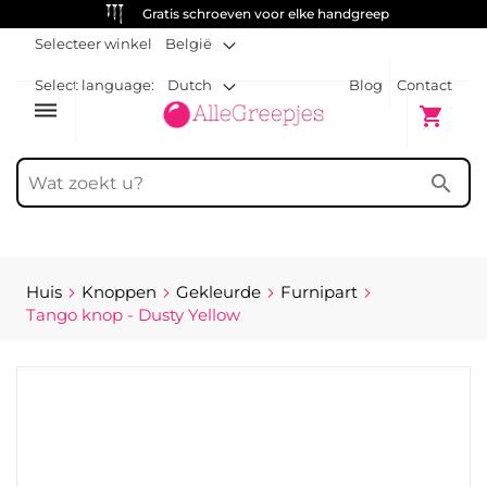
Gratis schroeven voor elke handgreep
Selecteer winkel
België
Select language:
Dutch
Blog
Contact
dehaze
Winkelw
shopping_cart
search
Huis
Knoppen
Gekleurde
Furnipart
Tango knop - Dusty Yellow
Ga
naar
het
einde
van
de